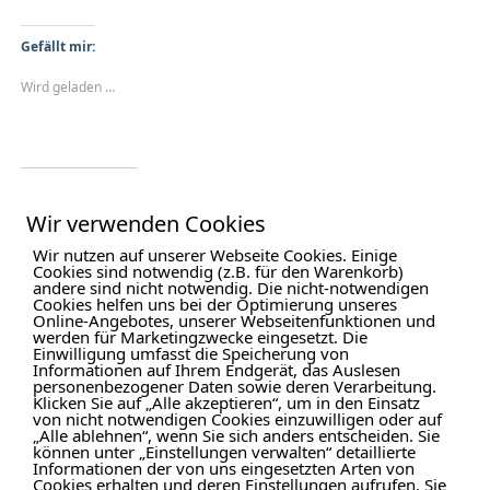
Gefällt mir:
Wird geladen …
Ähnliche Beiträge
Wir verwenden Cookies
Imagefotos für ein
Portraitshooting “I’m
Wir nutzen auf unserer Webseite Cookies. Einige
Catering Unternehmen
Perfect”
Cookies sind notwendig (z.B. für den Warenkorb)
andere sind nicht notwendig. Die nicht-notwendigen
08/11/2016
01/02/2020
Cookies helfen uns bei der Optimierung unseres
In "Businessfotos"
In "Düsseldorf"
Online-Angebotes, unserer Webseitenfunktionen und
werden für Marketingzwecke eingesetzt. Die
DIY Backdrop
Einwilligung umfasst die Speicherung von
Informationen auf Ihrem Endgerät, das Auslesen
10/01/2017
personenbezogener Daten sowie deren Verarbeitung.
In "Fototips"
Klicken Sie auf „Alle akzeptieren“, um in den Einsatz
von nicht notwendigen Cookies einzuwilligen oder auf
„Alle ablehnen“, wenn Sie sich anders entscheiden. Sie
können unter „Einstellungen verwalten“ detaillierte
Informationen der von uns eingesetzten Arten von
Cookies erhalten und deren Einstellungen aufrufen. Sie