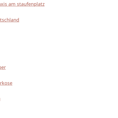
xis am staufenplatz
tschland
ber
arkose
g
e