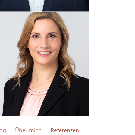
log
Über mich
Referenzen