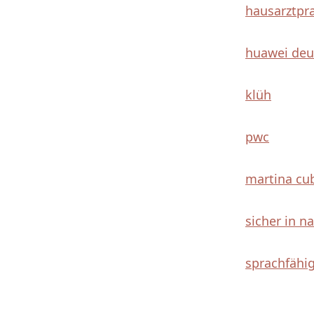
hausarztpra
huawei deu
klüh
pwc
martina cu
sicher in n
sprachfähi
stepchang