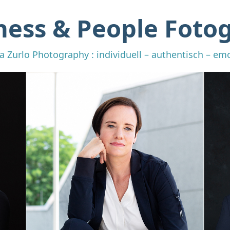
ness & People Fotog
a Zurlo Photography : individuell – authentisch – em