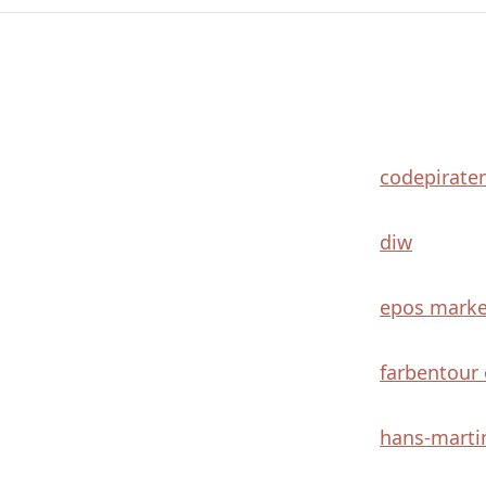
codepirate
diw
epos marke
farbentour
hans-marti