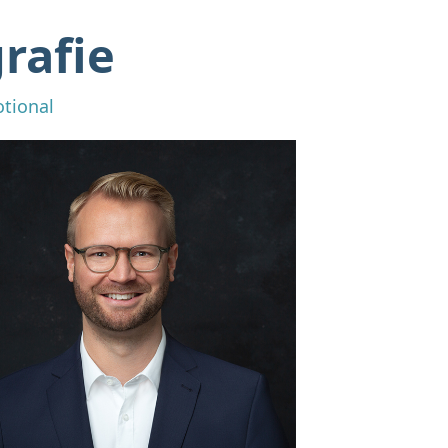
rafie
otional