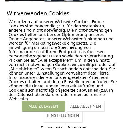
Wir verwenden Cookies
Wir nutzen auf unserer Webseite Cookies. Einige
Cookies sind notwendig (z.B. für den Warenkorb)
andere sind nicht notwendig. Die nicht-notwendigen
Cookies helfen uns bei der Optimierung unseres
Online-Angebotes, unserer Webseitenfunktionen und
werden für Marketingzwecke eingesetzt. Die
Einwilligung umfasst die Speicherung von
Informationen auf Ihrem Endgerät, das Auslesen
Businessportraits
Imagefotos
People F
personenbezogener Daten sowie deren Verarbeitung.
Klicken Sie auf „Alle akzeptieren“, um in den Einsatz
von nicht notwendigen Cookies einzuwilligen oder auf
„Alle ablehnen“, wenn Sie sich anders entscheiden. Sie
können unter „Einstellungen verwalten“ detaillierte
Fotohintergrund
Informationen der von uns eingesetzten Arten von
Cookies erhalten und deren Einstellungen aufrufen. Sie
können die Einstellungen jederzeit aufrufen und
Cookies auch nachträglich jederzeit abwählen (z.B. in
der Datenschutzerklärung oder unten auf unserer
Webseite).
DIY Backdrop
ALLE ZULASSEN
ALLE ABLEHNEN
EINSTELLUNGEN
Kontakt
Impressum
Disclaimer
Date
|
Datenschutz
Impressum